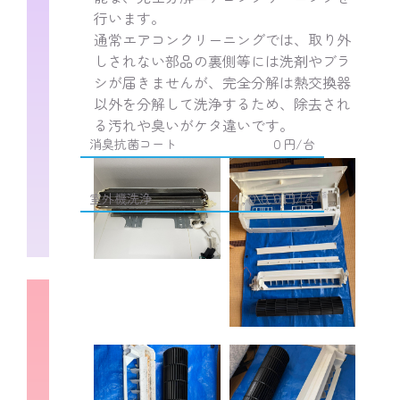
行います。
通常エアコンクリーニングでは、取り外
しされない部品の裏側等には洗剤やブラ
シが届きませんが、完全分解は熱交換器
オプション
以外を分解して洗浄するため、除去され
る汚れや臭いがケタ違いです。
消臭抗菌コート
０円/台
室外機洗浄
４,０００円/台
スタンダードコース
通常エアコンクリーニング