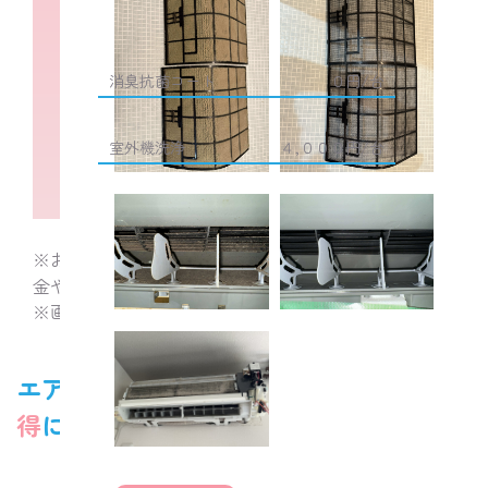
オプション
消臭抗菌コート
０円/台
室外機洗浄
４,０００円/台
閉じる
※お掃除機能付は、機種や設置状況などにより別料
金やお受け出来ない場合があります。
※画像はイメージです。
エアコンクリーニング複数台だと
お
得
に